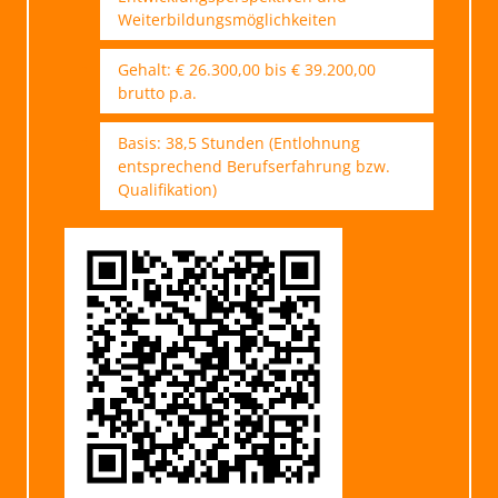
Weiterbildungsmöglichkeiten
Gehalt: € 26.300,00 bis € 39.200,00
brutto p.a.
Basis: 38,5 Stunden (Entlohnung
entsprechend Berufserfahrung bzw.
Qualifikation)