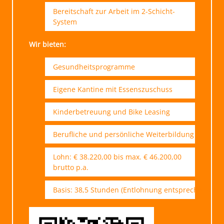
Bereitschaft zur Arbeit im 2-Schicht-
System
Wir bieten:
Gesundheitsprogramme
Eigene Kantine mit Essenszuschuss
Kinderbetreuung und Bike Leasing
Berufliche und persönliche Weiterbildung
Lohn: € 38.220,00 bis max. € 46.200,00
brutto p.a.
Basis: 38,5 Stunden (Entlohnung entsprechend Ber