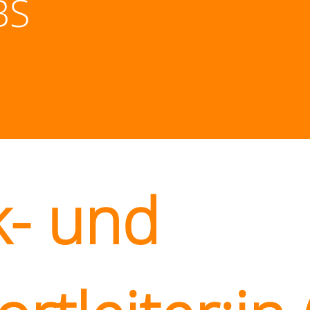
BS
k- und