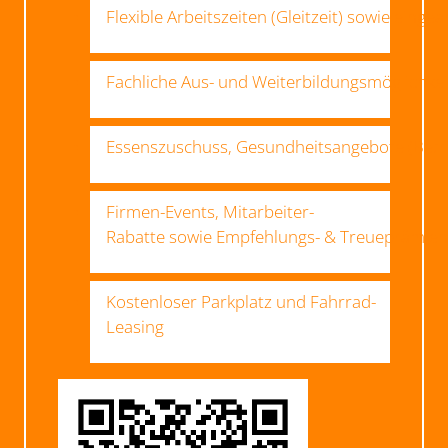
Flexible Arbeitszeiten (Gleitzeit) sowie einge
Fachliche Aus- und Weiterbildungsmöglichke
Essenszuschuss, Gesundheitsangebote (Betri
Firmen-Events, Mitarbeiter-
Rabatte sowie Empfehlungs- & Treueprämien
Kostenloser Parkplatz und Fahrrad-
Leasing