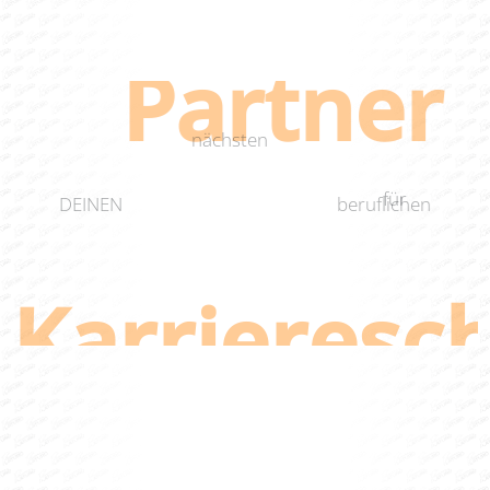
Partner
DEIN
nächsten
für
DEINEN
beruflichen
Karrieresch