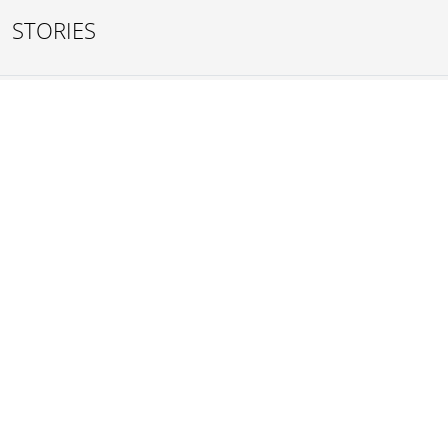
STORIES
Das sagen bereits vermittelte Personen...