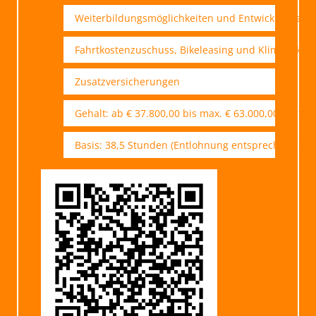
Weiterbildungsmöglichkeiten und Entwicklungsper
Fahrtkostenzuschuss, Bikeleasing und Klimaticket
Zusatzversicherungen
Gehalt: ab € 37.800,00 bis max. € 63.000,00 brutto 
Basis: 38,5 Stunden (Entlohnung entsprechend Ber