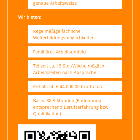
genaue Arbeitsweise
Wir bieten:
Regelmäßige fachliche
Weiterbildungsmöglichkeiten
Familiäres Arbeitsumfeld
Teilzeit ca. 15 Std./Woche möglich,
Arbeitszeiten nach Absprache
Gehalt: ab € 44.000,00 brutto p.a.
Basis: 38,5 Stunden (Entlohnung
entsprechend Berufserfahrung bzw.
Qualifikation)