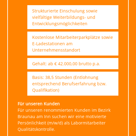
Strukturierte Einschulung sowie
vielfältige Weiterbildungs- und
Entwicklungsmöglichkeiten
Kostenlose Mitarbeiterparkplätze sowie
E-Ladestationen am
Unternehmensstandort
Gehalt: ab € 42.000,00 brutto p.a.
Basis: 38,5 Stunden (Entlohnung
entsprechend Berufserfahrung bzw.
Qualifikation)
Für unseren Kunden
Für unseren renommierten Kunden im Bezirk
Braunau am Inn suchen wir eine motivierte
Persönlichkeit (m/w/d) als Labormitarbeiter
Qualitätskontrolle.