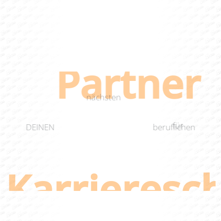
Partner
DEIN
nächsten
für
DEINEN
beruflichen
Karrieresch