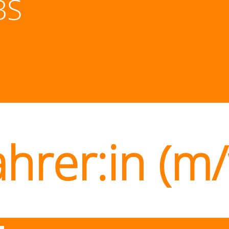
BS
hrer:in (m/