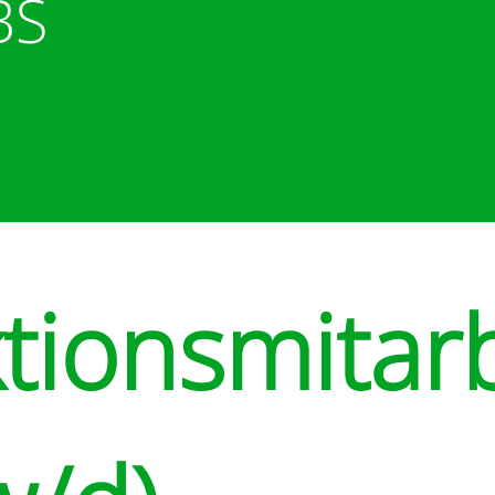
BS
tionsmitarb