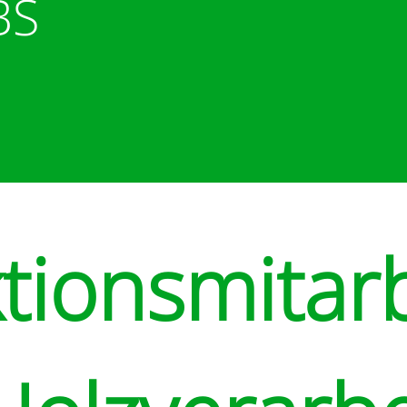
BS
tionsmitarb