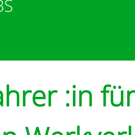
BS
hrer :in fü