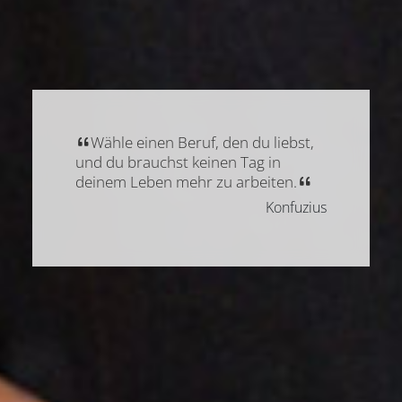
Wähle einen Beruf, den du liebst,
und du brauchst keinen Tag in
deinem Leben mehr zu arbeiten.
Konfuzius