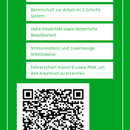
Bereitschaft zur Arbeit im 2-Schicht-
System
Hohe Flexibilität sowie körperliche
Belastbarkeit
Stressresistenz und zuverlässige
Arbeitsweise
Führerschein Klasse B sowie PKW, um
den Arbeitsort zu erreichen