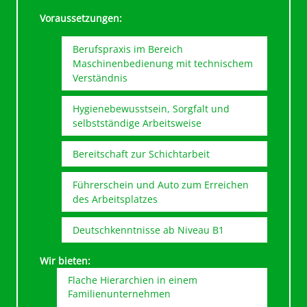
Fehlermeldung und -behebung an der
Maschine
Voraussetzungen:
Berufspraxis im Bereich
Maschinenbedienung mit technischem
Verständnis
Hygienebewusstsein, Sorgfalt und
selbstständige Arbeitsweise
Bereitschaft zur Schichtarbeit
Führerschein und Auto zum Erreichen
des Arbeitsplatzes
Deutschkenntnisse ab Niveau B1
Wir bieten: