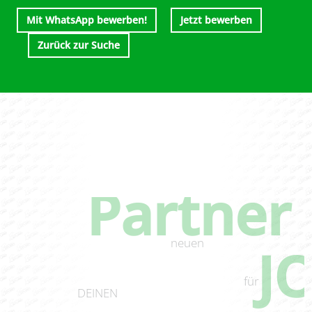
Mit WhatsApp bewerben!
Jetzt bewerben
Zurück zur Suche
DEIN
Partner
neuen
J
für
DEINEN