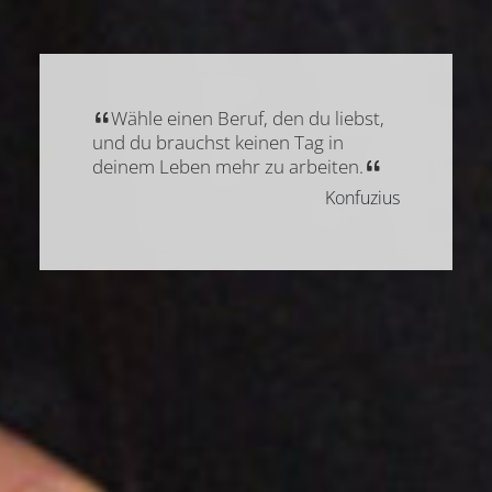
Wähle einen Beruf, den du liebst,
und du brauchst keinen Tag in
deinem Leben mehr zu arbeiten.
Konfuzius