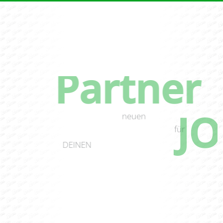
Partner
DEIN
JO
neuen
für
DEINEN