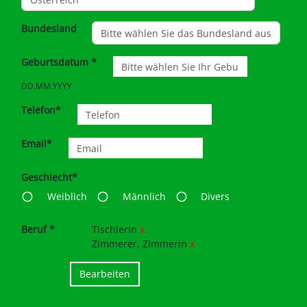
Land *
Bundesland
Geburtsdatum *
DD.MM.YYYY
Telefon*
Email*
Geschlecht*
Weiblich
Männlich
Divers
Beruf *
TischlerIn
x
Zimmerer, Zimmerin
x
Bearbeiten