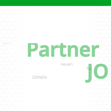
Partner
DEIN
JO
neuen
für
DEINEN