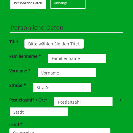
Schritt 1
Schritt 2
Persönliche Daten
Anhänge
Persönliche Daten
Titel
Familienname *
Vorname *
Straße *
Postleitzahl* / Ort*
/